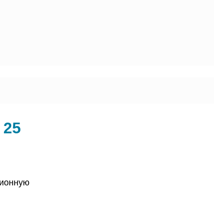
 25
ционную