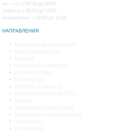
пн — пт: с 08:00 до 20:00
суббота: с 08:00 до 15:00
воскресенье: с 09:00 до 12:00
НАПРАВЛЕНИЯ
Откроется
Ангиохирургия, флебология
Откроется
в
Дерматовенерология
Откроется
в
новой
Хирургия
в
новой
Откроется
вкладке
Неврология, сомнология
новой
Откроется
вкладке
в
УЗИ диагностика
вкладке
Откроется
в
новой
Косметология
в
новой
Откроется
вкладке
Урология, андрология
новой
вкладке
в
Откроется
Оториноларингология (ЛОР)
Откроется
вкладке
новой
в
Терапия
в
вкладке
Откроется
новой
Лабораторная диагностика
новой
в
вкладке
Откроется
Проктология, Колопроктология
вкладке
Откроется
новой
в
Гинекология
в
Откроется
вкладке
новой
Стоматология