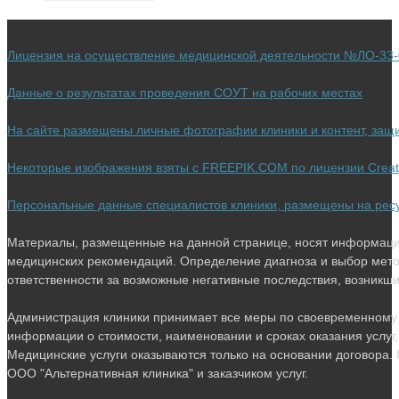
новой
вкладке
в
вкладке
новой
Лицензия на осуществление медицинской деятельности №ЛО-33-0
вкладке
Данные о результатах проведения СОУТ на рабочих местах
На сайте размещены личные фотографии клиники и контент, за
Некоторые изображения взяты с FREEPIK.COM по лицензии Crea
Персональные данные специалистов клиники, размещены на ресурс
Материалы, размещенные на данной странице, носят информацио
медицинских рекомендаций. Определение диагноза и выбор мето
ответственности за возможные негативные последствия, возникшие 
Администрация клиники принимает все меры по своевременному 
информации о стоимости, наименовании и сроках оказания услуг,
Медицинские услуги оказываются только на основании договора. 
ООО "Альтернативная клиника" и заказчиком услуг.