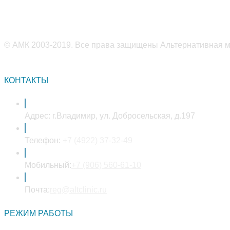
© АМК 2003-2019. Все права защищены Альтернативная ме
КОНТАКТЫ
Адрес:
г.Владимир, ул. Добросельская, д.197
Откроется
Телефон:
+7 (4922) 37-32-49
в
вашем
Откроется
Мобильный:
+7 (906) 560-61-10
приложении
в
Откроется
вашем
Почта:
reg@altclinic.ru
в
приложении
РЕЖИМ РАБОТЫ
вашем
приложении