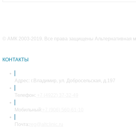
© АМК 2003-2019. Все права защищены Альтернативная ме
КОНТАКТЫ
Адрес:
г.Владимир, ул. Добросельская, д.197
Откроется
Телефон:
+7 (4922) 37-32-49
в
вашем
Откроется
Мобильный:
+7 (906) 560-61-10
приложении
в
Откроется
вашем
Почта:
reg@altclinic.ru
в
приложении