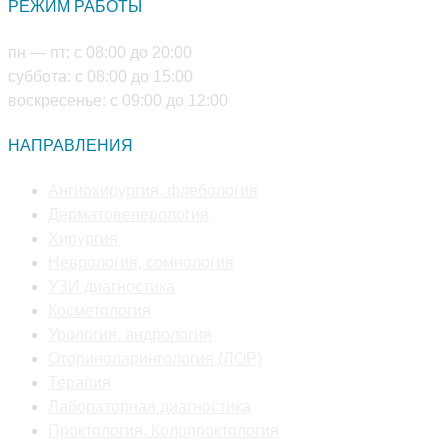
РЕЖИМ РАБОТЫ
вашем
приложении
пн — пт: с 08:00 до 20:00
суббота: с 08:00 до 15:00
воскресенье: с 09:00 до 12:00
НАПРАВЛЕНИЯ
Откроется
Ангиохирургия, флебология
Откроется
в
Дерматовенерология
Откроется
в
новой
Хирургия
в
новой
Откроется
вкладке
Неврология, сомнология
новой
Откроется
вкладке
в
УЗИ диагностика
вкладке
Откроется
в
новой
Косметология
в
новой
Откроется
вкладке
Урология, андрология
новой
вкладке
в
Откроется
Оториноларингология (ЛОР)
Откроется
вкладке
новой
в
Терапия
в
вкладке
Откроется
новой
Лабораторная диагностика
новой
в
вкладке
Откроется
Проктология, Колопроктология