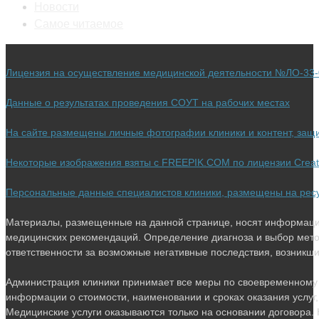
Откроется
вкладке
в
новой
Новости
в
новой
вкладке
Откроется
Самое читаемое
новой
вкладке
в
вкладке
новой
Лицензия на осуществление медицинской деятельности №ЛО-33-0
вкладке
Данные о результатах проведения СОУТ на рабочих местах
На сайте размещены личные фотографии клиники и контент, за
Некоторые изображения взяты с FREEPIK.COM по лицензии Crea
Персональные данные специалистов клиники, размещены на ресурс
Материалы, размещенные на данной странице, носят информацио
медицинских рекомендаций. Определение диагноза и выбор мето
ответственности за возможные негативные последствия, возникшие 
Администрация клиники принимает все меры по своевременному 
информации о стоимости, наименовании и сроках оказания услуг,
Медицинские услуги оказываются только на основании договора. 