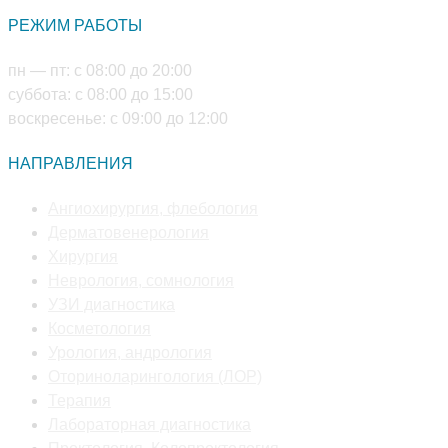
в
приложении
РЕЖИМ РАБОТЫ
вашем
приложении
пн — пт: с 08:00 до 20:00
суббота: с 08:00 до 15:00
воскресенье: с 09:00 до 12:00
НАПРАВЛЕНИЯ
Откроется
Ангиохирургия, флебология
Откроется
в
Дерматовенерология
Откроется
в
новой
Хирургия
в
новой
Откроется
вкладке
Неврология, сомнология
новой
Откроется
вкладке
в
УЗИ диагностика
вкладке
Откроется
в
новой
Косметология
в
новой
Откроется
вкладке
Урология, андрология
новой
вкладке
в
Откроется
Оториноларингология (ЛОР)
Откроется
вкладке
новой
в
Терапия
в
вкладке
Откроется
новой
Лабораторная диагностика
новой
в
вкладке
Откроется