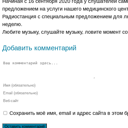
Начиная с 16 сентября 2020 года у слушателей са
предложением на услуги нашего медицинского цент
Радиостанция с специальным предложением для лю
неделю.
Любите музыку, слушайте музыку, ловите момент со
Добавить комментарий
Комментарий
Введите
свое
Введите
имя
свой
Введите
или
email-
URL
Сохранить моё имя, email и адрес сайта в этом
имя
адрес,
вашего
пользователя,
чтобы
веб-