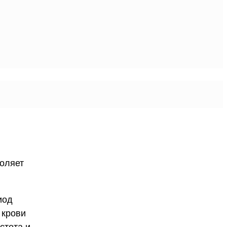
воляет
иод
 крови
стота и