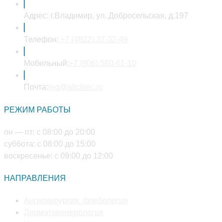
Адрес:
г.Владимир, ул. Добросельская, д.197
Откроется
Телефон:
+7 (4922) 37-32-49
в
вашем
Откроется
Мобильный:
+7 (906) 560-61-10
приложении
в
Откроется
вашем
Почта:
reg@altclinic.ru
в
приложении
РЕЖИМ РАБОТЫ
вашем
приложении
пн — пт: с 08:00 до 20:00
суббота: с 08:00 до 15:00
воскресенье: с 09:00 до 12:00
НАПРАВЛЕНИЯ
Откроется
Ангиохирургия, флебология
Откроется
в
Дерматовенерология