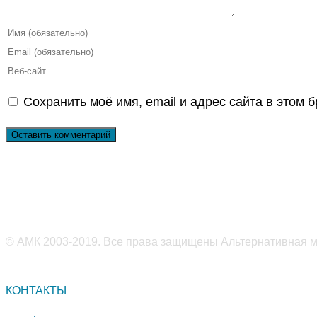
Введите
свое
Введите
имя
свой
Введите
или
email-
URL
Сохранить моё имя, email и адрес сайта в этом
имя
адрес,
вашего
пользователя,
чтобы
веб-
чтобы
прокомментировать
сайта
прокомментировать
(необязательно)
© АМК 2003-2019. Все права защищены Альтернативная ме
КОНТАКТЫ