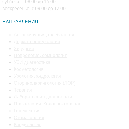
суббота: с 08:00 до 15:00
воскресенье: с 09:00 до 12:00
НАПРАВЛЕНИЯ
Откроется
Ангиохирургия, флебология
Откроется
в
Дерматовенерология
Откроется
в
новой
Хирургия
в
новой
Откроется
вкладке
Неврология, сомнология
новой
Откроется
вкладке
в
УЗИ диагностика
вкладке
Откроется
в
новой
Косметология
в
новой
Откроется
вкладке
Урология, андрология
новой
вкладке
в
Откроется
Оториноларингология (ЛОР)
Откроется
вкладке
новой
в
Терапия
в
вкладке
Откроется
новой
Лабораторная диагностика
новой
в
вкладке
Откроется
Проктология, Колопроктология
вкладке
Откроется
новой
в
Гинекология
в
Откроется
вкладке
новой
Стоматология
новой
Откроется
в
вкладке
Кардиология