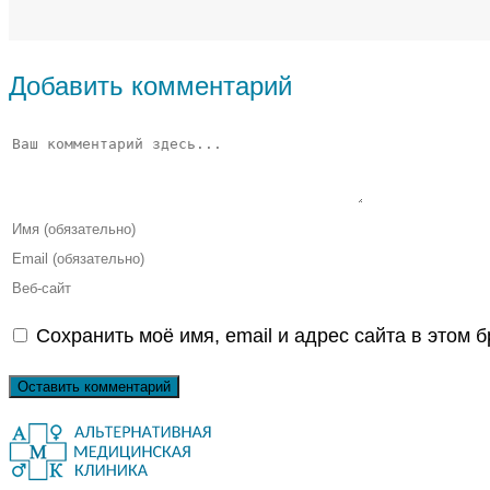
Добавить комментарий
Комментарий
Введите
свое
Введите
имя
свой
Введите
или
email-
URL
Сохранить моё имя, email и адрес сайта в этом
имя
адрес,
вашего
пользователя,
чтобы
веб-
чтобы
прокомментировать
сайта
прокомментировать
(необязательно)