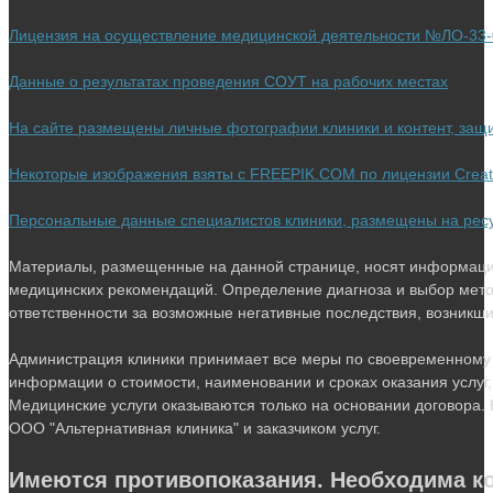
вкладке
новой
Лицензия на осуществление медицинской деятельности №ЛО-33-0
вкладке
Данные о результатах проведения СОУТ на рабочих местах
На сайте размещены личные фотографии клиники и контент, за
Некоторые изображения взяты с FREEPIK.COM по лицензии Crea
Персональные данные специалистов клиники, размещены на ресурс
Материалы, размещенные на данной странице, носят информацио
медицинских рекомендаций. Определение диагноза и выбор мето
ответственности за возможные негативные последствия, возникшие 
Администрация клиники принимает все меры по своевременному 
информации о стоимости, наименовании и сроках оказания услуг,
Медицинские услуги оказываются только на основании договора. 
ООО "Альтернативная клиника" и заказчиком услуг.
Имеются противопоказания. Необходима ко