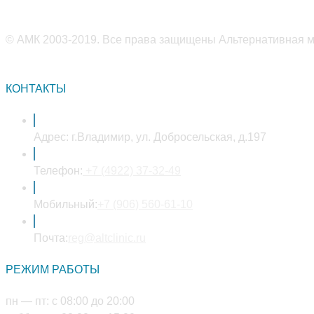
© АМК 2003-2019. Все права защищены Альтернативная ме
КОНТАКТЫ
Адрес:
г.Владимир, ул. Добросельская, д.197
Откроется
Телефон:
+7 (4922) 37-32-49
в
вашем
Откроется
Мобильный:
+7 (906) 560-61-10
приложении
в
Откроется
вашем
Почта:
reg@altclinic.ru
в
приложении
РЕЖИМ РАБОТЫ
вашем
приложении
пн — пт: с 08:00 до 20:00