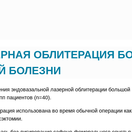
ЕРНАЯ ОБЛИТЕРАЦИЯ 
Й БОЛЕЗНИ
ения эндовазальной лазерной облитерации большой
пп пациентов (n=40).
ерация использована во время обычной операции как
сэктомии.
лась без лигирования сафено-феморального соустья