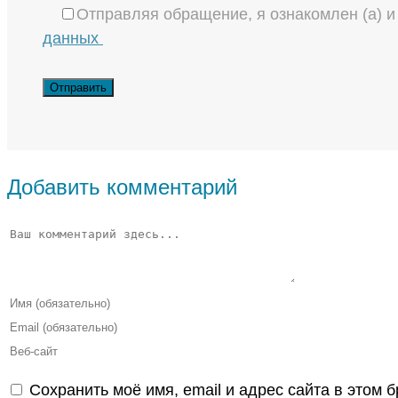
Отправляя обращение, я ознакомлен (а) 
данных
Добавить комментарий
Комментарий
Введите
свое
Введите
имя
свой
Введите
или
email-
URL
Сохранить моё имя, email и адрес сайта в этом
имя
адрес,
вашего