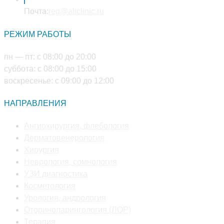
Откроется
вашем
Почта:
reg@altclinic.ru
в
приложении
РЕЖИМ РАБОТЫ
вашем
приложении
пн — пт: с 08:00 до 20:00
суббота: с 08:00 до 15:00
воскресенье: с 09:00 до 12:00
НАПРАВЛЕНИЯ
Откроется
Ангиохирургия, флебология
Откроется
в
Дерматовенерология
Откроется
в
новой
Хирургия
в
новой
Откроется
вкладке
Неврология, сомнология
новой
Откроется
вкладке
в
УЗИ диагностика
вкладке
Откроется
в
новой
Косметология
в
новой
Откроется
вкладке
Урология, андрология
новой
вкладке
в
Откроется
Оториноларингология (ЛОР)
Откроется
вкладке
новой
в
Терапия