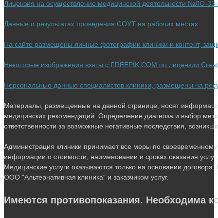
Лицензия на осуществление медицинской деятельности №ЛО-33-0
вкладке
Данные о результатах проведения СОУТ на рабочих местах
На сайте размещены личные фотографии клиники и контент, за
Некоторые изображения взяты с FREEPIK.COM по лицензии Crea
Персональные данные специалистов клиники, размещены на ресурс
Материалы, размещенные на данной странице, носят информацио
медицинских рекомендаций. Определение диагноза и выбор мето
ответственности за возможные негативные последствия, возникшие 
Администрация клиники принимает все меры по своевременному 
информации о стоимости, наименовании и сроках оказания услуг,
Медицинские услуги оказываются только на основании договора. 
ООО "Альтернативная клиника" и заказчиком услуг.
Имеются противопоказания. Необходима ко