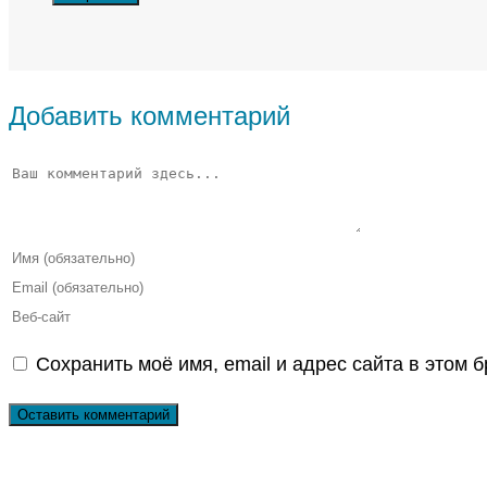
Добавить комментарий
Комментарий
Введите
свое
Введите
имя
свой
Введите
или
email-
URL
Сохранить моё имя, email и адрес сайта в этом
имя
адрес,
вашего
пользователя,
чтобы
веб-
чтобы
прокомментировать
сайта
прокомментировать
(необязательно)