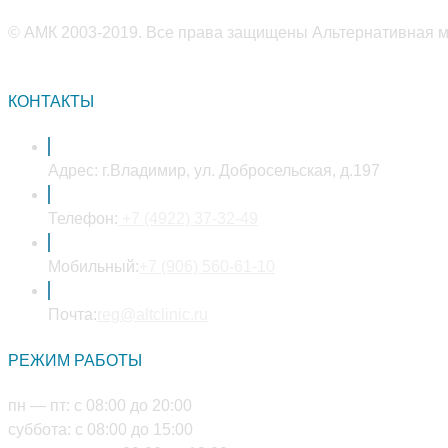
© АМК 2003-2019. Все права защищены Альтернативная ме
КОНТАКТЫ
Адрес:
г.Владимир, ул. Добросельская, д.197
Откроется
Телефон:
+7 (4922) 37-32-49
в
вашем
Откроется
Мобильный:
+7 (906) 560-61-10
приложении
в
Откроется
вашем
Почта:
reg@altclinic.ru
в
приложении
РЕЖИМ РАБОТЫ
вашем
приложении
пн — пт: с 08:00 до 20:00
суббота: с 08:00 до 15:00