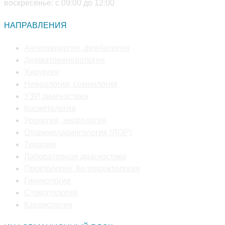
воскресенье: с 09:00 до 12:00
НАПРАВЛЕНИЯ
Откроется
Ангиохирургия, флебология
Откроется
в
Дерматовенерология
Откроется
в
новой
Хирургия
в
новой
Откроется
вкладке
Неврология, сомнология
новой
Откроется
вкладке
в
УЗИ диагностика
вкладке
Откроется
в
новой
Косметология
в
новой
Откроется
вкладке
Урология, андрология
новой
вкладке
в
Откроется
Оториноларингология (ЛОР)
Откроется
вкладке
новой
в
Терапия
в
вкладке
Откроется
новой
Лабораторная диагностика
новой
в
вкладке
Откроется
Проктология, Колопроктология
вкладке
Откроется
новой
в
Гинекология
в
Откроется
вкладке
новой
Стоматология
новой
Откроется
в
вкладке
Кардиология
вкладке
в
новой