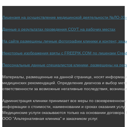
новой
вкладке
в
вкладке
новой
Лицензия на осуществление медицинской деятельности №ЛО-33-0
вкладке
Данные о результатах проведения СОУТ на рабочих местах
На сайте размещены личные фотографии клиники и контент, за
Некоторые изображения взяты с FREEPIK.COM по лицензии Crea
Персональные данные специалистов клиники, размещены на ресурс
Материалы, размещенные на данной странице, носят информацио
медицинских рекомендаций. Определение диагноза и выбор мето
ответственности за возможные негативные последствия, возникшие 
Администрация клиники принимает все меры по своевременному 
информации о стоимости, наименовании и сроках оказания услуг,
Медицинские услуги оказываются только на основании договора. 
ООО "Альтернативная клиника" и заказчиком услуг.