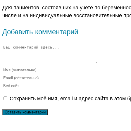
Для пациентов, состоявших на учете по беременно
числе и на индивидуальные восстановительные пр
Добавить комментарий
Комментарий
Введите
свое
Введите
имя
свой
Введите
или
email-
URL
Сохранить моё имя, email и адрес сайта в этом
имя
адрес,
вашего
пользователя,
чтобы
веб-
чтобы
прокомментировать
сайта
прокомментировать
(необязательно)