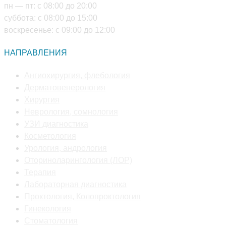
пн — пт: с 08:00 до 20:00
суббота: с 08:00 до 15:00
воскресенье: с 09:00 до 12:00
НАПРАВЛЕНИЯ
Откроется
Ангиохирургия, флебология
Откроется
в
Дерматовенерология
Откроется
в
новой
Хирургия
в
новой
Откроется
вкладке
Неврология, сомнология
новой
Откроется
вкладке
в
УЗИ диагностика
вкладке
Откроется
в
новой
Косметология
в
новой
Откроется
вкладке
Урология, андрология
новой
вкладке
в
Откроется
Оториноларингология (ЛОР)
Откроется
вкладке
новой
в
Терапия
в
вкладке
Откроется
новой
Лабораторная диагностика
новой
в
вкладке
Откроется
Проктология, Колопроктология
вкладке
Откроется
новой
в
Гинекология
в
Откроется
вкладке
новой
Стоматология