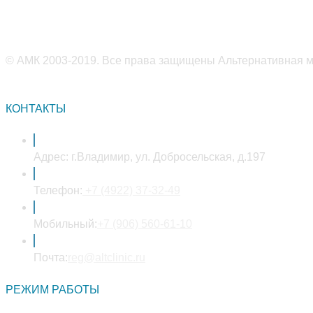
© АМК 2003-2019. Все права защищены Альтернативная ме
КОНТАКТЫ
Адрес:
г.Владимир, ул. Добросельская, д.197
Откроется
Телефон:
+7 (4922) 37-32-49
в
вашем
Откроется
Мобильный:
+7 (906) 560-61-10
приложении
в
Откроется
вашем
Почта:
reg@altclinic.ru
в
приложении
РЕЖИМ РАБОТЫ
вашем
приложении