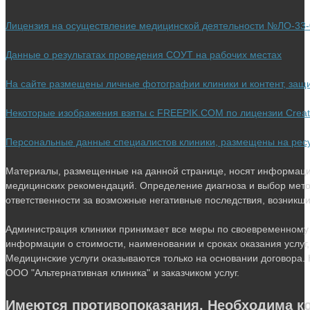
вкладке
новой
Лицензия на осуществление медицинской деятельности №ЛО-33-0
вкладке
Данные о результатах проведения СОУТ на рабочих местах
На сайте размещены личные фотографии клиники и контент, за
Некоторые изображения взяты с FREEPIK.COM по лицензии Crea
Персональные данные специалистов клиники, размещены на ресурс
Материалы, размещенные на данной странице, носят информацио
медицинских рекомендаций. Определение диагноза и выбор мето
ответственности за возможные негативные последствия, возникшие 
Администрация клиники принимает все меры по своевременному 
информации о стоимости, наименовании и сроках оказания услуг,
Медицинские услуги оказываются только на основании договора. 
ООО "Альтернативная клиника" и заказчиком услуг.
Имеются противопоказания. Необходима ко