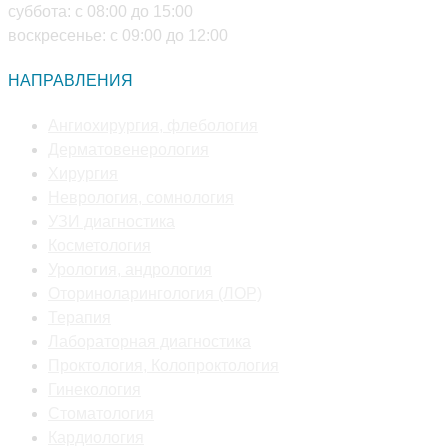
суббота: с 08:00 до 15:00
воскресенье: с 09:00 до 12:00
НАПРАВЛЕНИЯ
Откроется
Ангиохирургия, флебология
Откроется
в
Дерматовенерология
Откроется
в
новой
Хирургия
в
новой
Откроется
вкладке
Неврология, сомнология
новой
Откроется
вкладке
в
УЗИ диагностика
вкладке
Откроется
в
новой
Косметология
в
новой
Откроется
вкладке
Урология, андрология
новой
вкладке
в
Откроется
Оториноларингология (ЛОР)
Откроется
вкладке
новой
в
Терапия
в
вкладке
Откроется
новой
Лабораторная диагностика
новой
в
вкладке
Откроется
Проктология, Колопроктология
вкладке
Откроется
новой
в
Гинекология
в
Откроется
вкладке
новой
Стоматология
новой
Откроется
в
вкладке
Кардиология