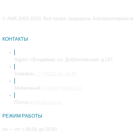
© АМК 2003-2019. Все права защищены Альтернативная ме
КОНТАКТЫ
Адрес:
г.Владимир, ул. Добросельская, д.197
Откроется
Телефон:
+7 (4922) 37-32-49
в
вашем
Откроется
Мобильный:
+7 (906) 560-61-10
приложении
в
Откроется
вашем
Почта:
reg@altclinic.ru
в
приложении
РЕЖИМ РАБОТЫ
вашем
приложении
пн — пт: с 08:00 до 20:00