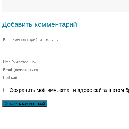
Добавить комментарий
Комментарий
Введите
свое
Введите
имя
свой
Введите
или
email-
URL
Сохранить моё имя, email и адрес сайта в этом
имя
адрес,
вашего
пользователя,
чтобы
веб-
чтобы
прокомментировать
сайта
прокомментировать
(необязательно)