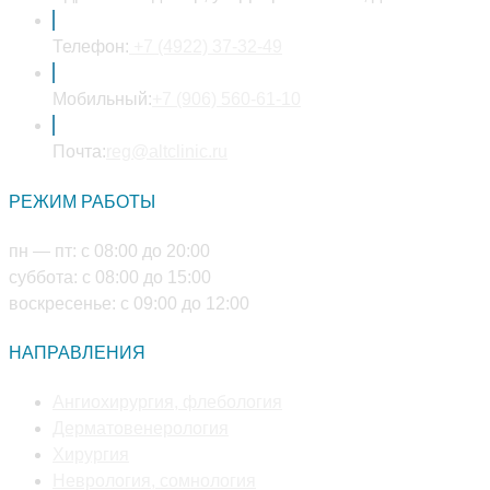
Откроется
Телефон:
+7 (4922) 37-32-49
в
вашем
Откроется
Мобильный:
+7 (906) 560-61-10
приложении
в
Откроется
вашем
Почта:
reg@altclinic.ru
в
приложении
РЕЖИМ РАБОТЫ
вашем
приложении
пн — пт: с 08:00 до 20:00
суббота: с 08:00 до 15:00
воскресенье: с 09:00 до 12:00
НАПРАВЛЕНИЯ
Откроется
Ангиохирургия, флебология
Откроется
в
Дерматовенерология
Откроется
в
новой
Хирургия
в
новой
Откроется
вкладке
Неврология, сомнология